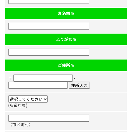
お名前
※
ふりがな
※
ご住所
※
〒
-
(都道府県)
（市区町村）