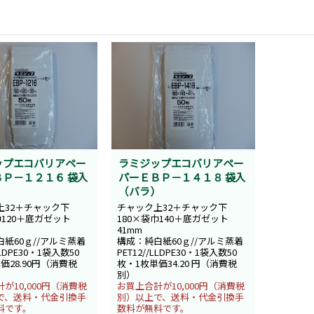
ップエコバリアペー
ラミジップエコバリアペー
Ｐ－１２１６ 袋入
パーＥＢＰ－１４１８ 袋入
）
（バラ）
上32＋チャック下
チャック上32＋チャック下
巾120＋底ガゼット
180×袋巾140＋底ガゼット
41mm
紙60ｇ//アルミ蒸着
構成：純白紙60ｇ//アルミ蒸着
LLDPE30・1袋入数50
PET12//LLDPE30・1袋入数50
価28.90円（消費税
枚・1枚単価34.20 円（消費税
別）
が10,000円（消費税
お買上合計が10,000円（消費税
で、送料・代金引換手
別）以上で、送料・代金引換手
料です。
数料が無料です。