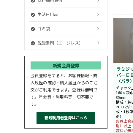
生活日用品
ゴミ袋
脱酸素剤（エージレス）
新規会員登録
ラミジ
パーＥＢ
会員登録をすると、お客様情報・購
（バラ
入履歴の確認・購入履歴からのご注
チャック
文がご利用できます。登録は無料で
160×袋
す。年会費・利用料等一切不要で
35mm
構成：純白
す。
PET12//
枚・1枚単
別）
お買上合計
別）以上
数料が無