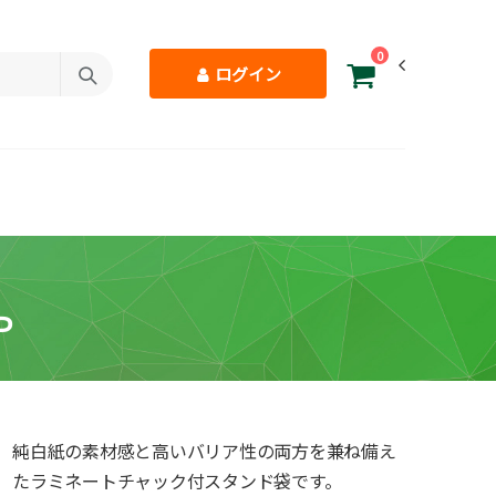
0
ログイン
Ｐ
Ｐ
純白紙の素材感と高いバリア性の両方を兼ね備え
たラミネートチャック付スタンド袋です。