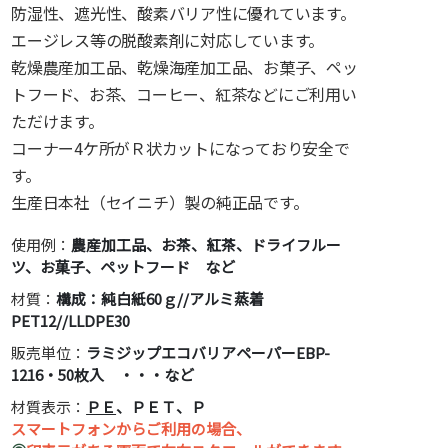
防湿性、遮光性、酸素バリア性に優れています。
エージレス等の脱酸素剤に対応しています。
乾燥農産加工品、乾燥海産加工品、お菓子、ペッ
トフード、お茶、コーヒー、紅茶などにご利用い
ただけます。
コーナー4ケ所がＲ状カットになっており安全で
す。
生産日本社（セイニチ）製の純正品です。
使用例：
農産加工品、お茶、紅茶、ドライフルー
ツ、お菓子、ペットフード など
材質：
構成：純白紙60ｇ//アルミ蒸着
PET12//LLDPE30
販売単位：
ラミジップエコバリアペーパーEBP-
1216・50枚入 ・・・など
材質表示：
ＰＥ
、ＰＥＴ、Ｐ
スマートフォンからご利用の場合、