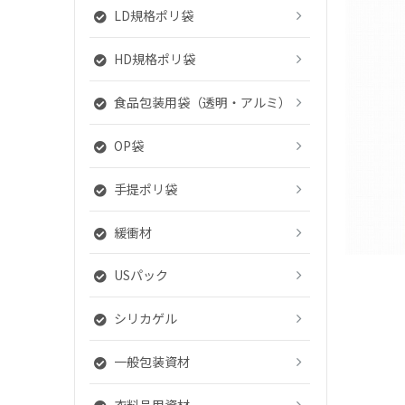
LD規格ポリ袋
HD規格ポリ袋
食品包装用袋（透明・アルミ）
OP袋
手提ポリ袋
緩衝材
USパック
シリカゲル
一般包装資材
衣料品用資材