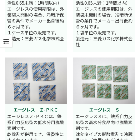
活性0.65未満：1時間以内）
活性0.65未満：1時間以内）
エージレスの使用期限は、外
エージレスの使用期限は、外
装袋未開封の場合、冷暗所保
装袋未開封の場合、冷暗所保
管の条件でメーカー出荷後約
管の条件でメーカー出荷後約
６ヶ月です。
６ヶ月です。
１ケース単位の販売です。
１袋単位の販売です。
製造元：三菱ガス化学株式会
製造元：三菱ガス化学株式会
社
社
エージレス Ｚ-ＰＫＣ
エージレス Ｓ
エージレスＺ-ＰＫＣは、鉄
エージレスＳは、鉄系自力反
系自力反応型の低水分用脱酸
応型の高水分食品向け脱酸素
素剤です。
剤です。
乾燥剤が併用でき、保香性に
速効タイプの脱酸素剤で冷蔵