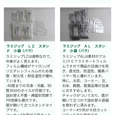
ラミジップ ＬＺ スタン
ラミジップ ＡＬ スタン
ド 小袋（バラ）
ド 小袋（バラ）
ラミジップLZは透明なので,
ラミジップALは素材がアル
中身がよく見えます。
ミ/ＰＥＴラミネートフィル
フィルム構成がナイロン/ポ
ムですので商品の日焼けを防
リエチレンフィルムのため強
ぎ、遮光性、防湿性、酸素バ
度・耐久性・耐低温性が優れ
リヤー性に優れています。
ています。
特に、お茶、コーヒー、豆、
-40度までの冷凍・冷蔵、85
お米、穀類、医薬品等の包装
度30分のボイルが可能です。
におすすめします。
詰め替え不要・再密封効果で
チャックがついており、底が
PR効果も絶大です。
開いて立つので詰め替え容器
底が開いて立つスタンドタイ
を使わずに済みます。
プです。
コーナー4ケ所がＲ状カット
コーナー4ケ所がＲ状カット
になっており安全です。