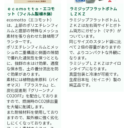
ｅｃｏｍｏｔｔｏ・エコモ
ラミジップフラットボトム
ット（フィルム製植木鉢）
ＬＺＫＺ
ecomotto（エコモット）
ラミジップフラットボトムＬ
は、上部のポリエチレンフィ
ＺＫＺは左右両サイドとボト
ルムと底部の特殊なメッシュ
ム両方にガゼット（マチ）が
素材を張り合わせた鉢植用プ
ついています。
ランターです。
同じサイズのスタンド袋に比
ポリエチレンフィルムとメッ
べて２倍の容量がありますの
シュの二重構造と側面の隙間
で、よりコンパクトな外観に
で優れた通気性を保つととも
なります。
に、抜群の水はけ効果、適度
ラミジップＬＺＫＺはナイロ
な保水性、土の養分流出を防
ンタイプになります。
ぐ効果があります。
真空包装と冷凍が可能です。
素材には植物由来原料（バイ
生産日本社（セイニチ）製の
オマス）『ブラスケム』と、
純正品です。
炭化促進剤『グリーンナノ
CO2OFF』を配合しておりま
すので、燃焼時のCO2排出量
を大幅に削減します。
また耐候材料を使用しており
ますので、紫外線に強く劣化
しにくくなっております。