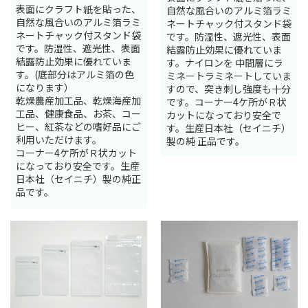
表面にクラフト紙を貼った、
自然な風合いのアルミ箔ラミ
自然な風合いのアルミ箔ラミ
ネートチャック付スタンド袋
ネートチャック付スタンド袋
です。防湿性、遮光性、表面
です。防湿性、遮光性、表面
結露防止効果に優れていま
結露防止効果に優れていま
す。ナイロンを 中間層にラ
す。(底部分はアルミ箔の色
ミネートラミネートしていま
になります）
すので、突き刺し強度も十分
乾燥農産加工品、乾燥海産加
です。コーナー4ケ所がＲ状
工品、健康食品、お茶、コー
カットになっており安全で
ヒー、紅茶などの嗜好品にご
す。生産日本社（セイニチ）
利用いただけます。
製の純 正品です。
コーナー4ケ所がＲ状カット
になっており安全です。生産
日本社（セイニチ）製の純正
品です。