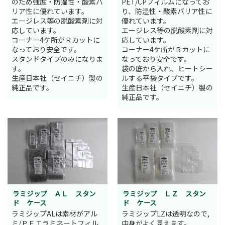
のため強度・防湿性・酸素バ
PET/CPフィルムになってお
リア性に優れています。
り、防湿性・酸素バリア性に
エージレス等の脱酸素剤に対
優れています。
応しています。
エージレス等の脱酸素剤に対
コーナー4ケ所がＲカットに
応しています。
なっており安全です。
コーナー4ケ所がＲカットに
スタンドタイプのみになりま
なっており安全です。
す。
袋の底から入れ、ヒートシー
生産日本社（セイニチ）製の
ルする平袋タイプです。
純正品です。
生産日本社（セイニチ）製の
純正品です。
ラミジップ ＡＬ スタン
ラミジップ ＬＺ スタン
ド ケース
ド ケース
ラミジップALは素材がアル
ラミジップLZは透明なので,
ミ/ＰＥＴラミネートフィル
中身がよく見えます。