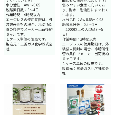
すぐれています。
品にもご使用いただけます。
水分活性：Aw ～0.65
傷みやすい食品に向いてお
脱酸素日数：3～4日
り、耐水・耐油性にすぐれて
作業時間：4時間以内
います。
エージレスの使用期限は、外
水分活性：Aw 0.65～0.95
装袋未開封の場合、冷暗所保
脱酸素日数：0.5～1日
管の条件でメーカー出荷後約
（1000以上の大型品3～5
６ヶ月です。
日）
１ケース単位の販売です。
作業時間：2時間以内
製造元：三菱ガス化学株式会
エージレスの使用期限は、外
社
装袋未開封の場合、冷暗所保
管の条件でメーカー出荷後約
６ヶ月です。
１ケース単位の販売です。
製造元：三菱ガス化学株式会
社