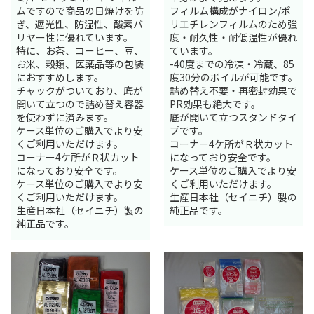
ムですので商品の日焼けを防
フィルム構成がナイロン/ポ
ぎ、遮光性、防湿性、酸素バ
リエチレンフィルムのため強
リヤー性に優れています。
度・耐久性・耐低温性が優れ
特に、お茶、コーヒー、豆、
ています。
お米、穀類、医薬品等の包装
-40度までの冷凍・冷蔵、85
におすすめします。
度30分のボイルが可能です。
チャックがついており、底が
詰め替え不要・再密封効果で
開いて立つので詰め替え容器
PR効果も絶大です。
を使わずに済みます。
底が開いて立つスタンドタイ
ケース単位のご購入でより安
プです。
くご利用いただけます。
コーナー4ケ所がＲ状カット
コーナー4ケ所がＲ状カット
になっており安全です。
になっており安全です。
ケース単位のご購入でより安
ケース単位のご購入でより安
くご利用いただけます。
くご利用いただけます。
生産日本社（セイニチ）製の
生産日本社（セイニチ）製の
純正品です。
純正品です。