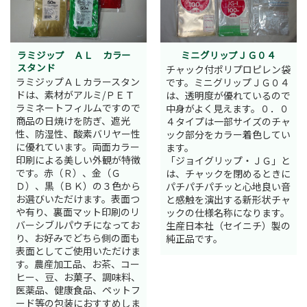
ラミジップ ＡＬ カラー
ミニグリップＪＧ０４
スタンド
チャック付ポリプロピレン袋
ラミジップＡＬカラースタン
です。ミニグリップＪＧ０４
ドは、素材がアルミ/ＰＥＴ
は、透明度が優れているので
ラミネートフィルムですので
中身がよく見えます。０．０
商品の日焼けを防ぎ、遮光
４タイプは一部サイズのチャ
性、防湿性、酸素バリヤー性
ック部分をカラー着色してい
に優れています。両面カラー
ます。
印刷による美しい外観が特徴
「ジョイグリップ・ＪＧ」と
です。赤（Ｒ）、金（Ｇ
は、チャックを閉めるときに
Ｄ）、黒（ＢＫ）の３色から
パチパチパチッと心地良い音
お選びいただけます。表面つ
と感触を演出する新形状チャ
や有り、裏面マット印刷のリ
ックの仕様名称になります。
バーシブルパウチになってお
生産日本社（セイニチ）製の
り、お好みでどちら側の面も
純正品です。
表面としてご使用いただけま
す。農産加工品、お茶、コー
ヒー、豆、お菓子、調味料、
医薬品、健康食品、ペットフ
ード等の包装におすすめしま