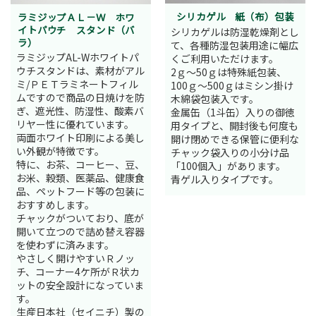
シリカゲル 紙（布）包装
ラミジップＡＬ－Ｗ ホワ
イトパウチ スタンド（バ
シリカゲルは防湿乾燥剤とし
ラ）
て、各種防湿包装用途に幅広
ラミジップAL-Wホワイトパ
くご利用いただけます。
ウチスタンドは、素材がアル
2ｇ～50ｇは特殊紙包装、
ミ/ＰＥＴラミネートフィル
100ｇ～500ｇはミシン掛け
ムですので商品の日焼けを防
木綿袋包装入です。
ぎ、遮光性、防湿性、酸素バ
金属缶（1斗缶）入りの御徳
リヤー性に優れています。
用タイプと、開封後も何度も
両面ホワイト印刷による美し
開け閉めできる保管に便利な
い外観が特徴です。
チャック袋入りの小分け品
特に、お茶、コーヒー、豆、
「100個入」があります。
お米、穀類、医薬品、健康食
青ゲル入りタイプです。
品、ペットフード等の包装に
おすすめします。
チャックがついており、底が
開いて立つので詰め替え容器
を使わずに済みます。
やさしく開けやすいＲノッ
チ、コーナー4ケ所がＲ状カ
ットの安全設計になっていま
す。
生産日本社（セイニチ）製の