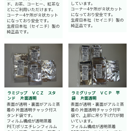
しています。
ド、お茶、コーヒー、紅茶な
コーナー4ケ所がＲ状カット
どにご利用いただけます。
になっており安全です。
コーナー4ケ所がＲ状カット
生産日本社（セイニチ）製の
になっており安全です。
純正品です。
生産日本社（セイニチ）製の
純正品です。
ラミジップ ＶＣＺ スタ
ラミグリップ ＶＣＰ 平
ンド 片面透明
袋 片面透明
表面が透明・裏面がアルミ蒸
表面が透明・裏面がアルミ蒸
着の 片面透明チャック付ス
着の 片面透明チャック付平
タンド袋です。
袋で、上部に吊り下げ穴が開
フィルム構成が透明蒸着
いています。
PET/ポリエチレンフィルム
フィルム構成が透明蒸着