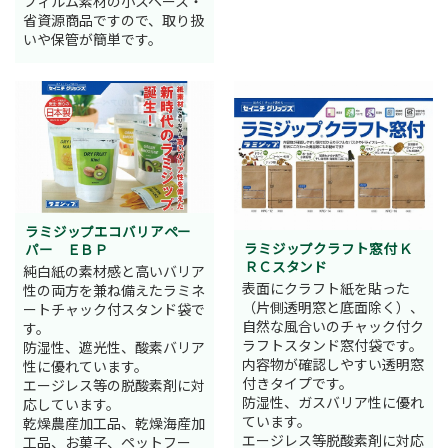
フィルム素材の小スペース・
省資源商品ですので、取り扱
いや保管が簡単です。
ラミジップエコバリアペー
ラミジップクラフト窓付 Ｋ
パー ＥＢＰ
ＲＣスタンド
純白紙の素材感と高いバリア
表面にクラフト紙を貼った
性の両方を兼ね備えたラミネ
（片側透明窓と底面除く）、
ートチャック付スタンド袋で
自然な風合いのチャック付ク
す。
ラフトスタンド窓付袋です。
防湿性、遮光性、酸素バリア
内容物が確認しやすい透明窓
性に優れています。
付きタイプです。
エージレス等の脱酸素剤に対
防湿性、ガスバリア性に優れ
応しています。
ています。
乾燥農産加工品、乾燥海産加
エージレス等脱酸素剤に対応
工品、お菓子、ペットフー