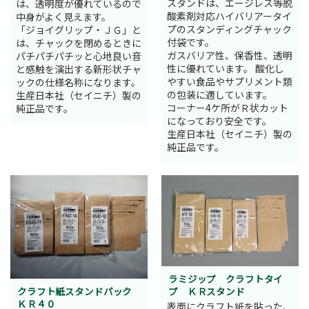
スタンドは、エージレス等脱
は、透明度が優れているので
酸素剤対応ハイバリアータイ
中身がよく見えます。
プのスタンディングチャック
「ジョイグリップ・ＪＧ」と
付袋です。
は、チャックを閉めるときに
ガスバリア性、保香性、透明
パチパチパチッと心地良い音
性に優れています。 酸化し
と感触を演出する新形状チャ
やすい食品やサプリメント類
ックの仕様名称になります。
の包装に適しています。
生産日本社（セイニチ）製の
コーナー4ケ所がＲ状カット
純正品です。
になっており安全です。
生産日本社（セイニチ）製の
純正品です。
ラミジップ クラフトタイ
クラフト紙スタンドパック
プ ＫＲスタンド
ＫＲ４０
表面にクラフト紙を貼った、