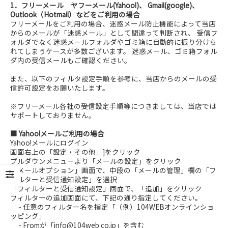
1．フリーメール ヤフーメール(Yahoo!)、 Gmail(google)、
Outlook（Hotmail）などをご利用の場合
フリーメールをご利用の場合、迷惑メール防止機能によって当店
からのメールが「迷惑メール」として間違って判断され、 受信フ
ォルダでなく迷惑メールフォルダやゴミ箱に自動的に振り分けら
れてしまうケースが多数ございます。 迷惑メール、ゴミ箱フォル
ダ内の受信メールもご確認ください。
また、以下のフィルタ設定手順を参考に、当店からのメールの受
信許可設定をお願いたします。
※フリーメール各社の受信設定手順等につきましては、当店では
サポートしておりません。
■ Yahoo!メールご利用の場合
Yahoo!メールにログイン
画面右上の「設定・その他」]をクリック
プルダウンメニューより「メールの設定」をクリック
「メールオプション」画面で、中段の「メールの管理」欄の「フ
ィルターと受信通知設定」を選択
「フィルターと受信通知設定」画面で、「追加」をクリック
フィルターの追加画面にて、下記の通り指定してください。
- 任意のフィルター名を指定「（例）104WEBオンラインショ
ッピング」
- Fromが「info@104web.co.jp」を含む