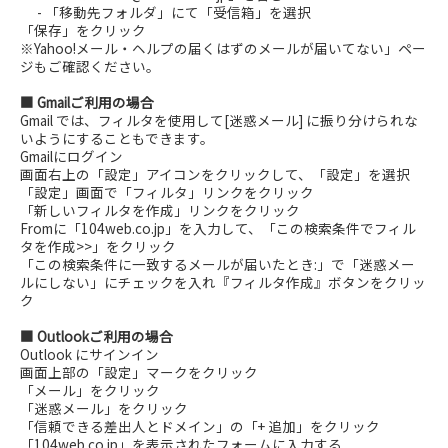
- 「移動先フォルダ」にて「受信箱」を選択
「保存」をクリック
※Yahoo!メール・ヘルプの届くはずのメールが届いてない」ペー
ジもご確認ください。
■ Gmailご利用の場合
Gmail では、フィルタを使用して[迷惑メール] に振り分けられな
いようにすることもできます。
Gmailにログイン
画面右上の「設定」アイコンをクリックして、「設定」を選択
「設定」画面で「フィルタ」リンクをクリック
「新しいフィルタを作成」リンクをクリック
Fromに「104web.co.jp」を入力して、「この検索条件でフィル
タを作成>>」をクリック
「この検索条件に一致するメールが届いたとき:」で「迷惑メー
ルにしない」にチェックを入れ『フィルタ作成』ボタンをクリッ
ク
■ Outlookご利用の場合
Outlook にサインイン
画面上部の「設定」マークをクリック
「メール」をクリック
「迷惑メール」をクリック
「信頼できる差出人とドメイン」の「+ 追加」をクリック
「104web.co.jp」を表示されたフォームに入力する