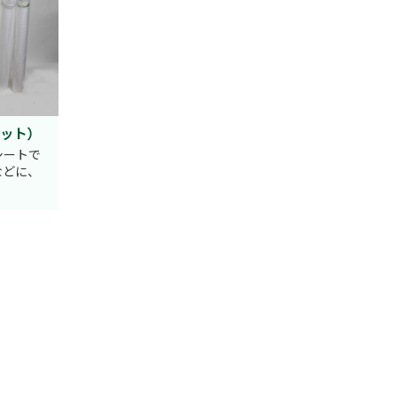
マット）
シートで
などに、