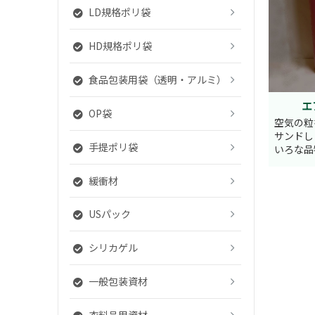
LD規格ポリ袋
HD規格ポリ袋
食品包装用袋（透明・アルミ）
エ
OP袋
空気の粒
サンドし
手提ポリ袋
いろな品
緩衝材
USパック
シリカゲル
一般包装資材
衣料品用資材