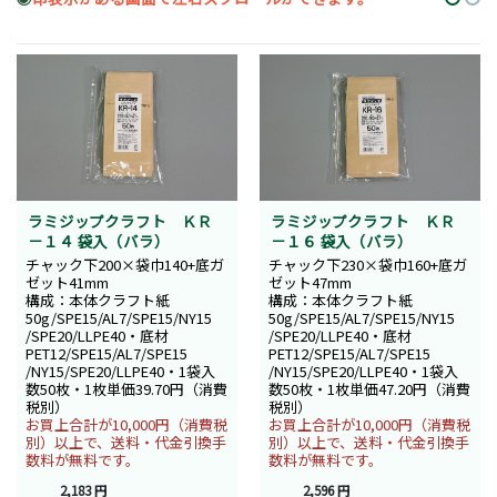
ラミジップクラフト ＫＲ
ラミジップクラフト ＫＲ
－１４ 袋入（バラ）
－１６ 袋入（バラ）
チャック下200×袋巾140+底ガ
チャック下230×袋巾160+底ガ
ゼット41mm
ゼット47mm
構成：本体クラフト紙
構成：本体クラフト紙
50g/SPE15/AL7/SPE15/NY15
50g/SPE15/AL7/SPE15/NY15
/SPE20/LLPE40・底材
/SPE20/LLPE40・底材
PET12/SPE15/AL7/SPE15
PET12/SPE15/AL7/SPE15
/NY15/SPE20/LLPE40・1袋入
/NY15/SPE20/LLPE40・1袋入
数50枚・1枚単価39.70円（消費
数50枚・1枚単価47.20円（消費
税別）
税別）
お買上合計が10,000円（消費税
お買上合計が10,000円（消費税
別）以上で、送料・代金引換手
別）以上で、送料・代金引換手
数料が無料です。
数料が無料です。
2,183 円
2,596 円