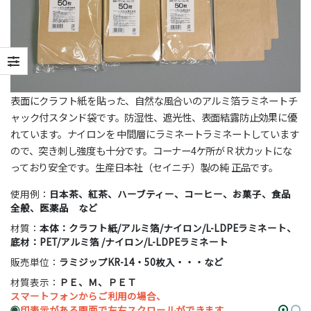
表面にクラフト紙を貼った、自然な風合いのアルミ箔ラミネートチ
ャック付スタンド袋です。防湿性、遮光性、表面結露防止効果に優
れています。ナイロンを 中間層にラミネートラミネートしています
ので、突き刺し強度も十分です。コーナー4ケ所がＲ状カットにな
っており安全です。生産日本社（セイニチ）製の純 正品です。
使用例：
日本茶、紅茶、ハーブティー、コーヒー、お菓子、食品
全般、医薬品 など
材質：
本体：クラフト紙/アルミ箔/ナイロン/L-LDPEラミネート、
底材：PET/アルミ箔 /ナイロン/L-LDPEラミネート
販売単位：
ラミジップKR-14・50枚入・・・など
材質表示：
ＰＥ、Ｍ、ＰＥＴ
スマートフォンからご利用の場合、
◉
印表示がある画面で左右スクロールができます。