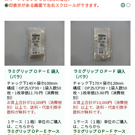
◉
印表示がある画面で左右スクロールができます。
ラミグリップ ＯＰ－Ｅ 袋入
ラミグリップ ＯＰ－Ｆ 袋入
（バラ）
（バラ）
チャック下140×袋巾100mm
チャック下170×袋巾120mm
構成：OP25/CP30・1袋入数50
構成：OP25/CP30・1袋入数50
枚・1枚単価11.70 円（消費税
枚・1枚単価15.00 円（消費税
別）
別）
お買上合計が10,000円（消費税
お買上合計が10,000円（消費税
別）以上で、送料・代金引換手
別）以上で、送料・代金引換手
数料が無料です。
数料が無料です。
１ケース（１箱）単位のご購入
１ケース（１箱）単位のご購入
は、こちらから
は、こちらから
ラミグリップ ＯＰ－Ｅ ケース
ラミグリップ ＯＰ－Ｆ ケース