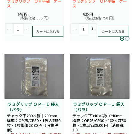
ラミグリップ ＯＰ平袋 ケー
ラミグリップ ＯＰ平袋 ケー
ス
ス
643 円
825 円
（税抜価格 585 円）
（税抜価格 750 円）
カートに入れる
カートに入れる
ラミグリップ ＯＰ－Ｉ 袋入
ラミグリップ ＯＰ－Ｊ 袋入
（バラ）
（バラ）
チャック下280×袋巾200mm
チャック下340×袋巾240mm
構成：OP25/CP30・1袋入数50
構成：OP25/CP30・1袋入数50
枚・1枚単価28.80 円（消費税
枚・1枚単価38.00 円（消費税
別）
別）