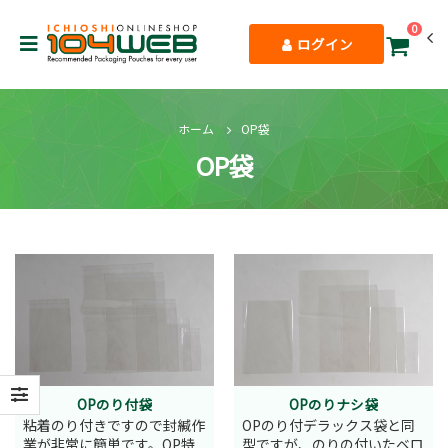
0
ログイン
ホーム
OP袋
OP袋
OPのり付袋
OPのりナシ袋
粘着のり付きですので封緘作
OPのり付デラックス袋と同
業が非常に簡単です。OP特
型ですが、のりの付いたベロ