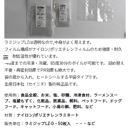
ラミジップLZは透明なので,中身がよく見えます。
フィルム構成がナイロン/ポリエチレンフィルムのため強度・耐久
性・耐低温性が優れています。
-40度までの冷凍・冷蔵、85度30分のボイルが可能です。 詰め替え
不要・再密封効果でPR効果も絶大です。
袋の底から入れ、ヒートシールする平袋タイプです。
生産日本社（セイニチ）製の純正品です。
使用例：
食品全般、お米、塩、砂糖、冷凍食材、ラーメンスー
プ、塩蔵もずく、化粧品、医薬品、飼料、ペットフード、ドッグ
フード、キャットフード、小鳥の餌、肥料、など
材質：
ナイロン/ポリエチレンラミネート
販売単位：
ラミジップLZ-D・50枚入 ・・・など