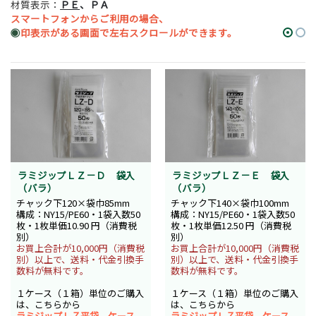
材質表示：
ＰＥ
、ＰＡ
スマートフォンからご利用の場合、
◉
印表示がある画面で左右スクロールができます。
ラミジップＬＺ－Ｄ 袋入
ラミジップＬＺ－Ｅ 袋入
（バラ）
（バラ）
チャック下120×袋巾85mm
チャック下140×袋巾100mm
構成：NY15/PE60・1袋入数50
構成：NY15/PE60・1袋入数50
枚・1枚単価10.90 円（消費税
枚・1枚単価12.50 円（消費税
別）
別）
お買上合計が10,000円（消費税
お買上合計が10,000円（消費税
別）以上で、送料・代金引換手
別）以上で、送料・代金引換手
数料が無料です。
数料が無料です。
１ケース（１箱）単位のご購入
１ケース（１箱）単位のご購入
は、こちらから
は、こちらから
ラミジップＬＺ平袋 ケース
ラミジップＬＺ平袋 ケース