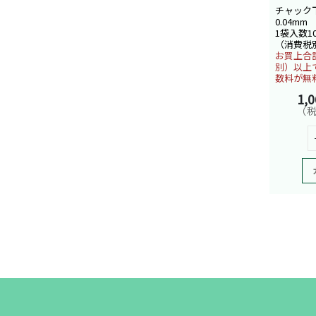
チャック下
0.04mm
1袋入数1
（消費税
お買上合計
別）以上
数料が無
1,
（税