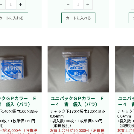
カートに入れる
カートに入れる
ックＧＰカラー Ｅ
ユニパックＧＰカラー Ｆ
ユニパ
青 袋入（バラ）
－４ 青 袋入（バラ）
－４ 
140×袋巾100×厚み
チャック下170×袋巾120×厚み
チャック下
0.04mm
0.04mm
00枚・1枚単価3.60円
1袋入数100枚・1枚単価4.60円
1袋入数1
別）
（消費税別）
（消費税
が10,000円（消費税
お買上合計が10,000円（消費税
お買上合計