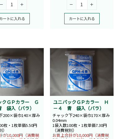
カートに入れる
カートに入れる
ックＧＰカラー Ｇ
ユニパックＧＰカラー Ｈ
青 袋入（バラ）
－４ 青 袋入（バラ）
200×袋巾140×厚み
チャック下240×袋巾170×厚み
0.04mm
00枚・1枚単価5.50円
1袋入数100枚・1枚単価7.30円
別）
（消費税別）
が10,000円（消費税
お買上合計が10,000円（消費税