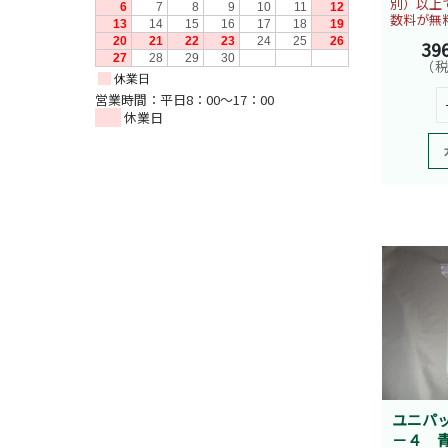
別）以上
数料が無
39
（税
営業時間：平日8：00～17：00
休業日
ユニパ
－４ 