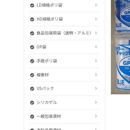
LD規格ポリ袋
HD規格ポリ袋
食品包装用袋（透明・アルミ）
OP袋
手提ポリ袋
緩衝材
USパック
シリカゲル
一般包装資材
衣料品用資材