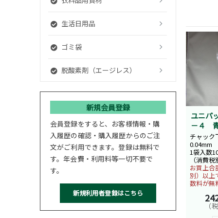
生活日用品
ゴミ袋
脱酸素剤（エージレス）
新規会員登録
ユニパ
会員登録をすると、お客様情報・購
－４ 
入履歴の確認・購入履歴からのご注
チャック下
0.04mm
文がご利用できます。登録は無料で
1袋入数1
す。年会費・利用料等一切不要で
（消費税
お買上合計
す。
別）以上
数料が無
24
（税