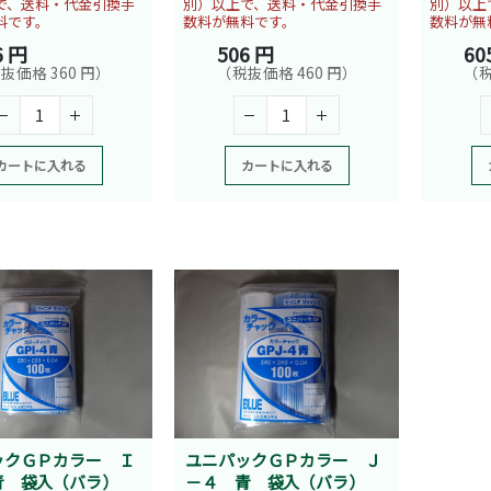
で、送料・代金引換手
別）以上で、送料・代金引換手
別）以上
料です。
数料が無料です。
数料が無
6 円
506 円
60
抜価格 360 円）
（税抜価格 460 円）
（税
カートに入れる
カートに入れる
ックＧＰカラー Ｉ
ユニパックＧＰカラー Ｊ
青 袋入（バラ）
－４ 青 袋入（バラ）