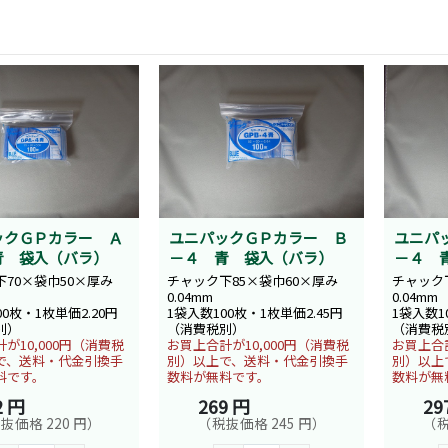
ックＧＰカラー Ａ
ユニパックＧＰカラー Ｂ
ユニパ
青 袋入（バラ）
－４ 青 袋入（バラ）
－４ 
70×袋巾50×厚み
チャック下85×袋巾60×厚み
チャック下
0.04mm
0.04mm
00枚・1枚単価2.20円
1袋入数100枚・1枚単価2.45円
1袋入数1
別）
（消費税別）
（消費税
が10,000円（消費税
お買上合計が10,000円（消費税
お買上合計
で、送料・代金引換手
別）以上で、送料・代金引換手
別）以上
料です。
数料が無料です。
数料が無
2 円
269 円
29
抜価格 220 円）
（税抜価格 245 円）
（税