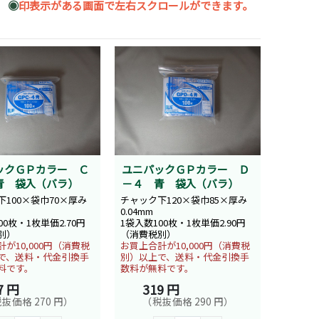
◉
印表示がある画面で左右スクロールができます。
ックＧＰカラー Ｃ
ユニパックＧＰカラー Ｄ
青 袋入（バラ）
－４ 青 袋入（バラ）
100×袋巾70×厚み
チャック下120×袋巾85×厚み
0.04mm
00枚・1枚単価2.70円
1袋入数100枚・1枚単価2.90円
別）
（消費税別）
が10,000円（消費税
お買上合計が10,000円（消費税
で、送料・代金引換手
別）以上で、送料・代金引換手
料です。
数料が無料です。
7 円
319 円
抜価格 270 円）
（税抜価格 290 円）