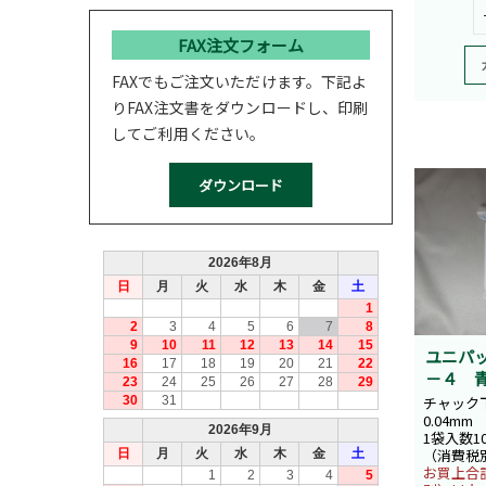
FAX注文フォーム
FAXでもご注文いただけます。下記よ
りFAX注文書をダウンロードし、印刷
してご利用ください。
ユニパ
－４ 
チャック下
0.04mm
1袋入数1
（消費税
お買上合計