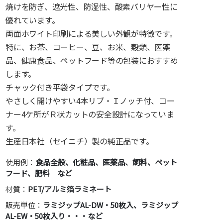
焼けを防ぎ、遮光性、防湿性、酸素バリヤー性に
優れています。
両面ホワイト印刷による美しい外観が特徴です。
特に、お茶、コーヒー、豆、お米、穀類、医薬
品、健康食品、ペットフード等の包装におすすめ
します。
チャック付き平袋タイプです。
やさしく開けやすい4本リブ・Ｉノッチ付、コー
ナー4ケ所がＲ状カットの安全設計になっていま
す。
生産日本社（セイニチ）製の純正品です。
使用例：
食品全般、化粧品、医薬品、飼料、ペット
フード、肥料 など
材質：
PET/アルミ箔ラミネート
販売単位：
ラミジップAL-DW・50枚入、ラミジップ
AL-EW・50枚入り・・・など