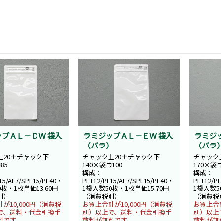
ラミジ
プＡＬ－ＤＷ 袋入
ラミジップＡＬ－ＥＷ 袋入
（バラ
）
（バラ）
チャック
上20＋チャック下
チャック上20＋チャック下
170×袋巾
85
140×袋巾100
構成：
構成：
PET12/P
15/AL7/SPE15/PE40・
PET12/PE15/AL7/SPE15/PE40・
1袋入数5
0枚・1枚単価13.60円
1袋入数50枚・1枚単価15.70円
（消費税
別）
（消費税別）
お買上合計
が10,000円（消費税
お買上合計が10,000円（消費税
別）以上
で、送料・代金引換手
別）以上で、送料・代金引換手
数料が無
料です。
数料が無料です。