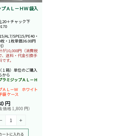
プＡＬ－ＨＷ 袋入
）
上20＋チャック下
170
15/AL7/SPE15/PE40・
0枚・1枚単価36.00円
別）
が10,000円（消費税
で、送料・代金引換手
料です。
（１箱）単位のご購入
らから
プラミジップＡＬ－Ｈ
プＡＬ－Ｗ ホワイト
平袋 ケース
80 円
価格 1,800 円）
カートに入れる