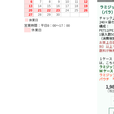
ラミジッ
（バラ
チャック
240×袋巾
営業時間：平日8：00～17：00
構成：
休業日
PET12/PE
1袋入数5
（消費税
お買上合計
別）以上
数料が無
１ケース
は、こち
ラミジッ
Ｗ ケース
ラミジッ
パウチ 
1,9
（税抜