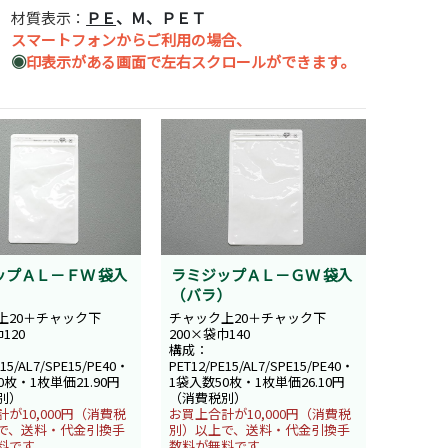
材質表示：
ＰＥ
、Ｍ、ＰＥＴ
スマートフォンからご利用の場合、
◉
印表示がある画面で左右スクロールができます。
ップＡＬ－ＦＷ 袋入
ラミジップＡＬ－ＧＷ 袋入
）
（バラ）
上20＋チャック下
チャック上20＋チャック下
120
200×袋巾140
構成：
E15/AL7/SPE15/PE40・
PET12/PE15/AL7/SPE15/PE40・
0枚・1枚単価21.90円
1袋入数50枚・1枚単価26.10円
別）
（消費税別）
が10,000円（消費税
お買上合計が10,000円（消費税
で、送料・代金引換手
別）以上で、送料・代金引換手
料です。
数料が無料です。