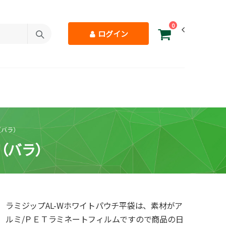
0
ログイン
（バラ）
（バラ）
ラミジップAL-Wホワイトパウチ平袋は、素材がア
ルミ/ＰＥＴラミネートフィルムですので商品の日