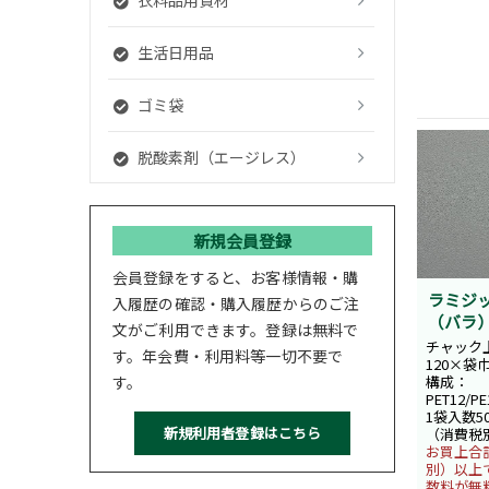
生活日用品
ゴミ袋
脱酸素剤（エージレス）
新規会員登録
会員登録をすると、お客様情報・購
ラミジッ
入履歴の確認・購入履歴からのご注
（バラ
文がご利用できます。登録は無料で
チャック
す。年会費・利用料等一切不要で
120×袋巾
す。
構成：
PET12/PE
1袋入数5
（消費税
お買上合計
別）以上
数料が無