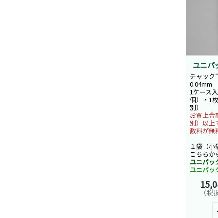
ユニパ
チャック下
0.04mm
1ケース入
個）・1枚
別）
お買上合計
別）以上
数料が無
１袋（小
こちらか
ユニパッ
ユニパッ
15,
（税抜