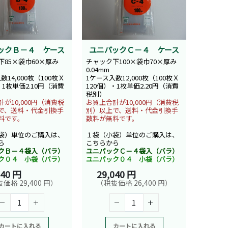
ックＢ－４ ケース
ユニパックＣ－４ ケース
下85×袋巾60×厚み
チャック下100×袋巾70×厚み
0.04mm
数14,000枚（100枚Ｘ
1ケース入数12,000枚（100枚Ｘ
・1枚単価2.10円（消費
120個）・1枚単価2.20円（消費
税別）
が10,000円（消費税
お買上合計が10,000円（消費税
で、送料・代金引換手
別）以上で、送料・代金引換手
料です。
数料が無料です。
袋）単位のご購入は、
１袋（小袋）単位のご購入は、
ら
こちらから
クＢ－４袋入（バラ）
ユニパックＣ－４袋入（バラ）
ク０４ 小袋（バラ）
ユニパック０４ 小袋（バラ）
340 円
29,040 円
価格 29,400 円）
（税抜価格 26,400 円）
カートに入れる
カートに入れる