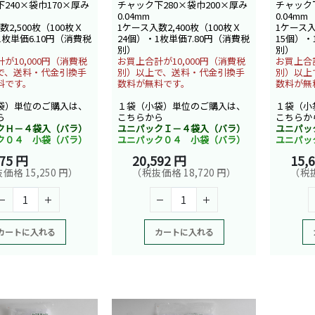
240×袋巾170×厚み
チャック下280×袋巾200×厚み
チャック下
0.04mm
0.04mm
数2,500枚（100枚Ｘ
1ケース入数2,400枚（100枚Ｘ
1ケース入
1枚単価6.10円（消費税
24個）・1枚単価7.80円（消費税
15個）・
別）
別）
が10,000円（消費税
お買上合計が10,000円（消費税
お買上合計
で、送料・代金引換手
別）以上で、送料・代金引換手
別）以上
料です。
数料が無料です。
数料が無
袋）単位のご購入は、
１袋（小袋）単位のご購入は、
１袋（小
ら
こちらから
こちらか
クＨ－４袋入（バラ）
ユニパックＩ－４袋入（バラ）
ユニパッ
ク０４ 小袋（バラ）
ユニパック０４ 小袋（バラ）
ユニパッ
775 円
20,592 円
15,
価格 15,250 円）
（税抜価格 18,720 円）
（税抜
カートに入れる
カートに入れる