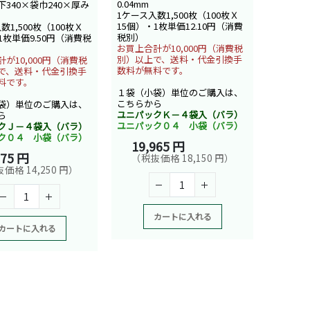
0.04mm
340×袋巾240×厚み
1ケース入数1,500枚（100枚Ｘ
15個）・1枚単価12.10円（消費
数1,500枚（100枚Ｘ
税別）
1枚単価9.50円（消費税
お買上合計が10,000円（消費税
別）以上で、送料・代金引換手
が10,000円（消費税
数料が無料です。
で、送料・代金引換手
料です。
１袋（小袋）単位のご購入は、
こちらから
袋）単位のご購入は、
ユニパックＫ－４袋入（バラ）
ら
ユニパック０４ 小袋（バラ）
クＪ－４袋入（バラ）
ク０４ 小袋（バラ）
19,965 円
675 円
（税抜価格 18,150 円）
価格 14,250 円）
カートに入れる
カートに入れる