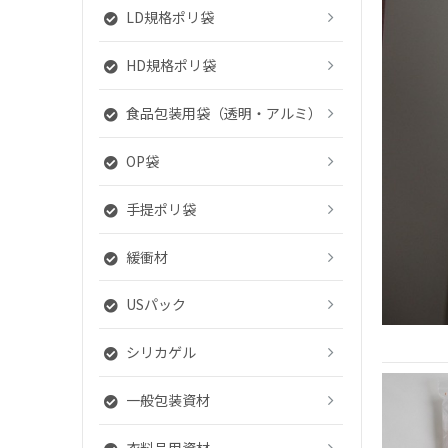
LD規格ポリ袋
HD規格ポリ袋
食品包装用袋（透明・アルミ）
OP袋
手提ポリ袋
緩衝材
USパック
シリカゲル
一般包装資材
衣料品用資材