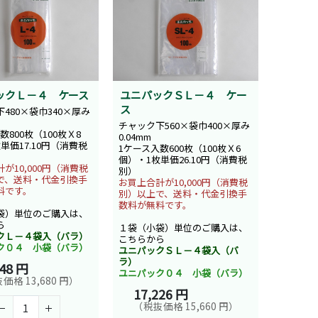
ックＬ－４ ケース
ユニパックＳＬ－４ ケー
ス
480×袋巾340×厚み
チャック下560×袋巾400×厚み
数800枚（100枚Ｘ8
0.04mm
単価17.10円（消費税
1ケース入数600枚（100枚Ｘ6
個）・1枚単価26.10円（消費税
が10,000円（消費税
別）
で、送料・代金引換手
お買上合計が10,000円（消費税
料です。
別）以上で、送料・代金引換手
数料が無料です。
袋）単位のご購入は、
ら
１袋（小袋）単位のご購入は、
クＬ－４袋入（バラ）
こちらから
ク０４ 小袋（バラ）
ユニパックＳＬ－４袋入（バ
ラ）
048 円
ユニパック０４ 小袋（バラ）
価格 13,680 円）
17,226 円
（税抜価格 15,660 円）