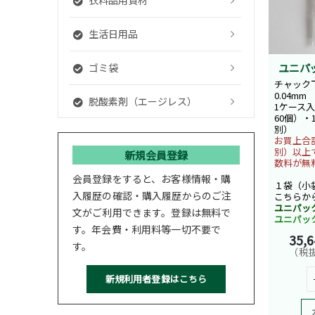
生活日用品
ゴミ袋
ユニパ
チャック下
0.04mm
脱酸素剤（エージレス）
1ケース入数
60個）・
別）
お買上合計
別）以上
新規会員登録
数料が無
会員登録をすると、お客様情報・購
１袋（小
入履歴の確認・購入履歴からのご注
こちらか
ユニパッ
文がご利用できます。登録は無料で
ユニパッ
す。年会費・利用料等一切不要で
35,
す。
（税抜