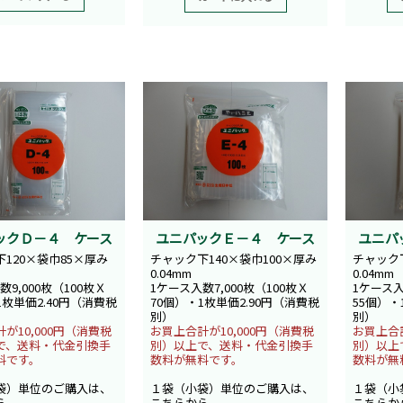
ックＤ－４ ケース
ユニパックＥ－４ ケース
ユニパ
120×袋巾85×厚み
チャック下140×袋巾100×厚み
チャック下
0.04mm
0.04mm
数9,000枚（100枚Ｘ
1ケース入数7,000枚（100枚Ｘ
1ケース入
1枚単価2.40円（消費税
70個）・1枚単価2.90円（消費税
55個）・
別）
別）
が10,000円（消費税
お買上合計が10,000円（消費税
お買上合計
で、送料・代金引換手
別）以上で、送料・代金引換手
別）以上
料です。
数料が無料です。
数料が無
袋）単位のご購入は、
１袋（小袋）単位のご購入は、
１袋（小
ら
こちらから
こちらか