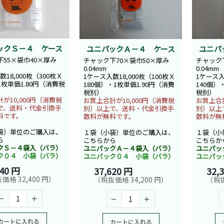
ックＳ－４ ケース
ユニパックＡ－４ ケース
ユニパ
55×袋巾40×厚み
チャック下70×袋巾50×厚み
チャック
0.04mm
0.04mm
18,000枚（300枚Ｘ
1ケース入数18,000枚（100枚Ｘ
1ケース入
1枚単価1.80円（消費税
180個）・1枚単価1.90円（消費
140個）
税別）
税別）
が10,000円（消費税
お買上合計が10,000円（消費税
お買上合計
で、送料・代金引換手
別）以上で、送料・代金引換手
別）以上
料です。
数料が無料です。
数料が無
袋）単位のご購入は、
１袋（小袋）単位のご購入は、
１袋（小
ら
こちらから
こちらか
クＳ－４袋入（バラ）
ユニパックＡ－４袋入（バラ）
ユニパッ
ク０４ 小袋（バラ）
ユニパック０４ 小袋（バラ）
ユニパッ
640 円
37,620 円
32,
価格 32,400 円）
（税抜価格 34,200 円）
（税抜
カートに入れる
カートに入れる