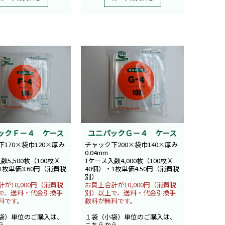
ックＦ－４ ケース
ユニパックＧ－４ ケース
170×袋巾120×厚み
チャック下200×袋巾140×厚み
0.04mm
数5,500枚（100枚Ｘ
1ケース入数4,000枚（100枚Ｘ
1枚単価3.60円（消費税
40個）・1枚単価4.50円（消費税
別）
が10,000円（消費税
お買上合計が10,000円（消費税
で、送料・代金引換手
別）以上で、送料・代金引換手
料です。
数料が無料です。
袋）単位のご購入は、
１袋（小袋）単位のご購入は、
ら
こちらから