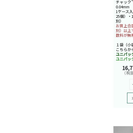
チャック下
0.04mm
1ケース入
25個）・
別）
お買上合計
別）以上
数料が無
１袋（小
こちらか
ユニパッ
ユニパッ
16,
（税抜