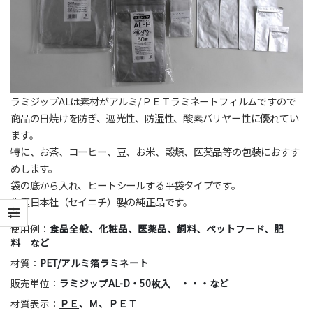
ラミジップALは素材がアルミ/ＰＥＴラミネートフィルムですので
商品の日焼けを防ぎ、遮光性、防湿性、酸素バリヤー性に優れてい
ます。
特に、お茶、コーヒー、豆、お米、穀類、医薬品等の包装におすす
めします。
袋の底から入れ、ヒートシールする平袋タイプです。
生産日本社（セイニチ）製の純正品です。
使用例：
食品全般、化粧品、医薬品、飼料、ペットフード、肥
料 など
材質：
PET/アルミ箔ラミネート
販売単位：
ラミジップAL-D・50枚入 ・・・など
材質表示：
ＰＥ
、Ｍ、ＰＥＴ