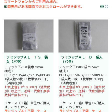
スマートフォンからご利用の場合、
◉
印表示がある画面で左右スクロールができます。
ラミジップＡＬ－ＴＳ 袋
ラミジップＡＬ－Ｄ 袋入
入（バラ）
（バラ）
チャック下70×袋巾70mm
チャック下120×袋巾85mm
構成：
構成：
PET12/PE15/AL7/SPE15/BPE40・
PET12/PE15/AL7/SPE15/BPE40・
1袋入数50枚・1枚単価12.30円
1袋入数50枚・1枚単価13.60円
（消費税別）
（消費税別）
お買上合計が10,000円（消費税
お買上合計が10,000円（消費税
別）以上で、送料・代金引換手
別）以上で、送料・代金引換手
数料が無料です。
数料が無料です。
１ケース（１箱）単位のご購入
１ケース（１箱）単位のご購入
は、こちらから
は、こちらから
ラミジップＡＬ平袋 ケース
ラミジップＡＬ平袋 ケース