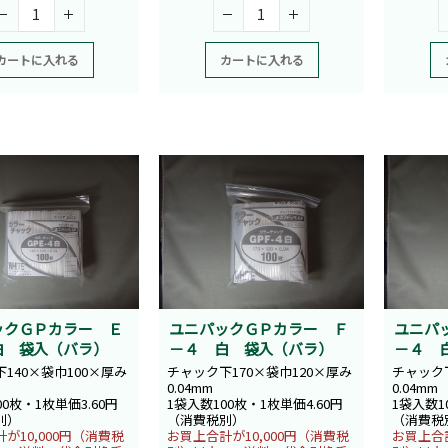
カートに入れる
カートに入れる
ックＧＰカラー Ｅ
ユニパックＧＰカラー Ｆ
ユニパ
白 袋入（バラ）
－４ 白 袋入（バラ）
－４ 
140×袋巾100×厚み
チャック下170×袋巾120×厚み
チャック下
0.04mm
0.04mm
00枚・1枚単価3.60円
1袋入数100枚・1枚単価4.60円
1袋入数1
別）
（消費税別）
（消費税
が10,000円（消費税
お買上合計が10,000円（消費税
お買上合計