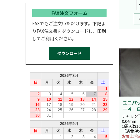
FAX注文フォーム
FAXでもご注文いただけます。下記よ
りFAX注文書をダウンロードし、印刷
してご利用ください。
ユニパ
－４ 
チャック下
0.04mm
1袋入数1
（消費税
お買上合計