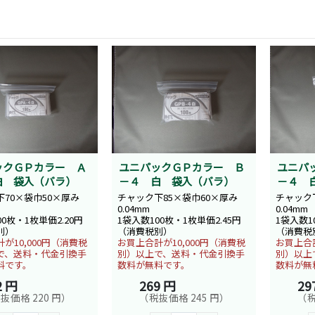
ックＧＰカラー Ａ
ユニパックＧＰカラー Ｂ
ユニパ
白 袋入（バラ）
－４ 白 袋入（バラ）
－４ 
70×袋巾50×厚み
チャック下85×袋巾60×厚み
チャック下
0.04mm
0.04mm
00枚・1枚単価2.20円
1袋入数100枚・1枚単価2.45円
1袋入数1
別）
（消費税別）
（消費税
が10,000円（消費税
お買上合計が10,000円（消費税
お買上合計
で、送料・代金引換手
別）以上で、送料・代金引換手
別）以上
料です。
数料が無料です。
数料が無
2 円
269 円
29
抜価格 220 円）
（税抜価格 245 円）
（税