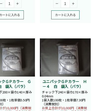
カートに入れる
カートに入れる
ックＧＰカラー Ｇ
ユニパックＧＰカラー Ｈ
白 袋入（バラ）
－４ 白 袋入（バラ）
200×袋巾140×厚み
チャック下240×袋巾170×厚み
0.04mm
00枚・1枚単価5.50円
1袋入数100枚・1枚単価7.30円
別）
（消費税別）
が10,000円（消費税
お買上合計が10,000円（消費税