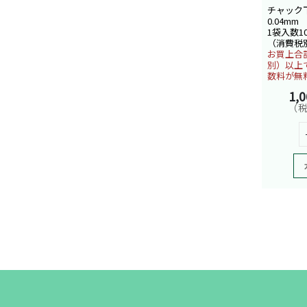
チャック下
0.04mm
1袋入数1
（消費税
お買上合計
別）以上
数料が無
1,
（税