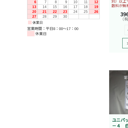
別）以上
数料が無
39
（税
営業時間：平日8：00～17：00
休業日
ユニパ
－４ 