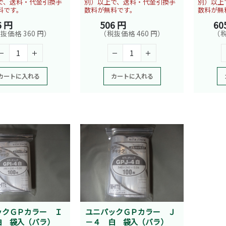
で、送料・代金引換手
別）以上で、送料・代金引換手
別）以上
料です。
数料が無料です。
数料が無
6 円
506 円
60
抜価格 360 円）
（税抜価格 460 円）
（税
カートに入れる
カートに入れる
ックＧＰカラー Ｉ
ユニパックＧＰカラー Ｊ
白 袋入（バラ）
－４ 白 袋入（バラ）