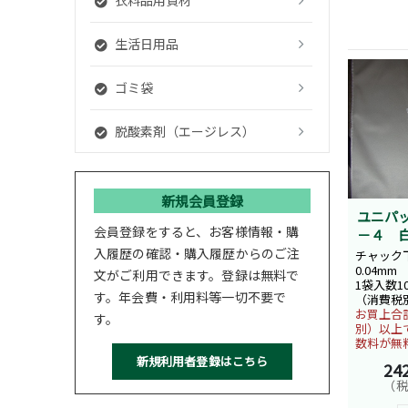
生活日用品
ゴミ袋
脱酸素剤（エージレス）
新規会員登録
ユニパ
会員登録をすると、お客様情報・購
－４ 
入履歴の確認・購入履歴からのご注
チャック下
0.04mm
文がご利用できます。登録は無料で
1袋入数1
す。年会費・利用料等一切不要で
（消費税
お買上合計
す。
別）以上
数料が無
24
（税