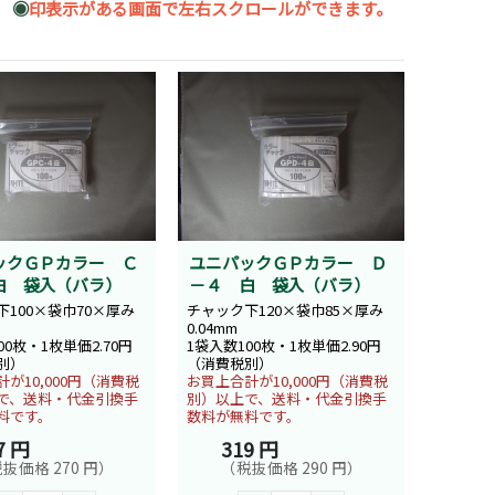
◉
印表示がある画面で左右スクロールができます。
ックＧＰカラー Ｃ
ユニパックＧＰカラー Ｄ
白 袋入（バラ）
－４ 白 袋入（バラ）
100×袋巾70×厚み
チャック下120×袋巾85×厚み
0.04mm
00枚・1枚単価2.70円
1袋入数100枚・1枚単価2.90円
別）
（消費税別）
が10,000円（消費税
お買上合計が10,000円（消費税
で、送料・代金引換手
別）以上で、送料・代金引換手
料です。
数料が無料です。
7 円
319 円
抜価格 270 円）
（税抜価格 290 円）