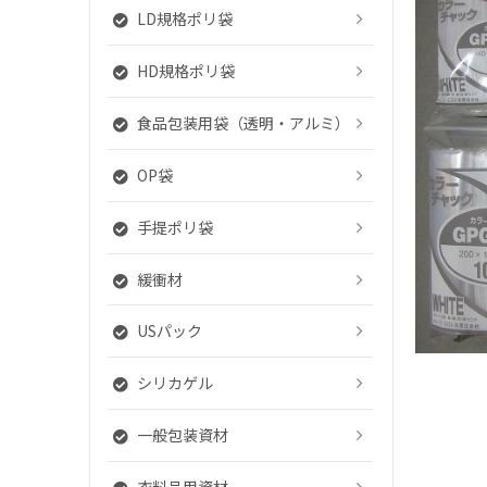
LD規格ポリ袋
HD規格ポリ袋
食品包装用袋（透明・アルミ）
OP袋
手提ポリ袋
緩衝材
USパック
シリカゲル
一般包装資材
衣料品用資材