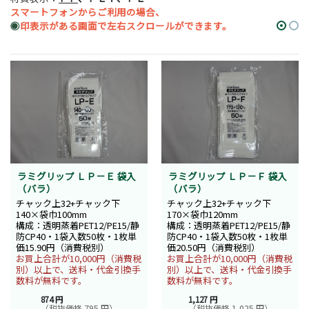
スマートフォンからご利用の場合、
◉
印表示がある画面で左右スクロールができます。
ラミグリップ ＬＰ－Ｅ 袋入
ラミグリップ ＬＰ－Ｆ 袋入
（バラ）
（バラ）
チャック上32+チャック下
チャック上32+チャック下
140×袋巾100mm
170×袋巾120mm
構成：透明蒸着PET12/PE15/静
構成：透明蒸着PET12/PE15/静
防CP40・1袋入数50枚・1枚単
防CP40・1袋入数50枚・1枚単
価15.90円（消費税別）
価20.50円（消費税別）
お買上合計が10,000円（消費税
お買上合計が10,000円（消費税
別）以上で、送料・代金引換手
別）以上で、送料・代金引換手
数料が無料です。
数料が無料です。
874 円
1,127 円
（税抜価格 795 円）
（税抜価格 1,025 円）