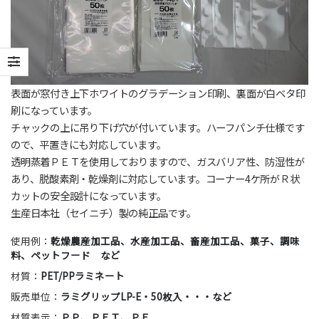
表面が窓付き上下ホワイトのグラデーション印刷、裏面が白ベタ印
刷になっています。
チャックの上に吊り下げ穴が付いています。ハーフパンチ仕様です
ので、平置きにも対応しています。
透明蒸着ＰＥＴを使用しておりますので、ガスバリア性、防湿性が
あり、脱酸素剤・乾燥剤に対応しています。コーナー4ケ所がＲ状
カットの安全設計になっています。
生産日本社（セイニチ）製の純正品です。
使用例：
乾燥農産加工品、水産加工品、畜産加工品、菓子、調味
料、ペットフード など
材質：
PET/PPラミネート
販売単位：
ラミグリップLP-E・50枚入・・・など
材質表示：
ＰＰ
、ＰＥＴ、ＰＥ