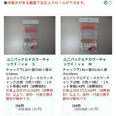
◉
印表示がある画面で左右スクロールができます。
ユニパックＧＰカラーチャ
ユニパックＧＰカラーチャ
ックＦｉｖｅ Ｓ
ックＦｉｖｅ Ｍ
チャック下120×袋巾85×厚み
チャック下140×袋巾100×厚
0.04mm
み0.04mm
ユニパックＧＰＤ－４カラーチ
ユニパックＧＰＥ－４カラーチ
ャック25枚（5色×5枚）・1セ
ャック20枚（5色×4枚）・1セ
ット単価140円（消費税別）
ット単価140円（消費税別）
お買上合計が10,000円（消費税
お買上合計が10,000円（消費税
別）以上で、送料・代金引換手
別）以上で、送料・代金引換手
数料が無料です。
数料が無料です。
154 円
154 円
（税抜価格 140 円）
（税抜価格 140 円）