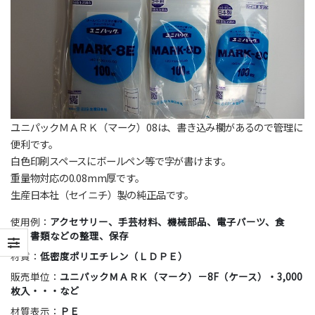
ユニパックＭＡＲＫ（マーク）08は、書き込み欄があるので管理に
便利です。
白色印刷スペースにボールペン等で字が書けます。
重量物対応の0.08mm厚です。
生産日本社（セイニチ）製の純正品です。
使用例：
アクセサリー、手芸材料、機械部品、電子パーツ、食
品、書類などの整理、保存
材質：
低密度ポリエチレン（ＬＤＰＥ）
販売単位：
ユニパックＭＡＲＫ（マーク）－8F（ケース）・3,000
枚入・・・など
材質表示：
ＰＥ