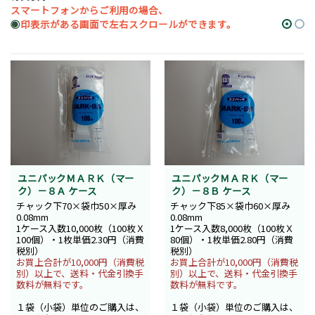
スマートフォンからご利用の場合、
◉
印表示がある画面で左右スクロールができます。
ユニパックＭＡＲＫ（マー
ユニパックＭＡＲＫ（マー
ク）－８Ａ ケース
ク）－８Ｂ ケース
チャック下70×袋巾50×厚み
チャック下85×袋巾60×厚み
0.08mm
0.08mm
1ケース入数10,000枚（100枚Ｘ
1ケース入数8,000枚（100枚Ｘ
100個）・1枚単価2.30円（消費
80個）・1枚単価2.80円（消費
税別）
税別）
お買上合計が10,000円（消費税
お買上合計が10,000円（消費税
別）以上で、送料・代金引換手
別）以上で、送料・代金引換手
数料が無料です。
数料が無料です。
１袋（小袋）単位のご購入は、
１袋（小袋）単位のご購入は、