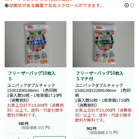
◉
印表示がある画面で左右スクロールができます。
フリーザーバッグ50枚入
フリーザーバッグ50枚入
Ｓ
Ｓマチ付
ユニパックダブルチャック
ユニパックダブルチャック
150X220X0.06mm 1色印刷
150(G30)X220X0.06mm 1色印
1袋入数50枚・1枚単価17.10円
刷
（消費税別）
1袋入数50枚・1枚単価17.50円
お買上合計が10,000円（消費税
（消費税別）
別）以上で、送料・代金引換手
お買上合計が10,000円（消費税
数料が無料です。
別）以上で、送料・代金引換手
数料が無料です。
940 円
（税抜価格 855 円）
962 円
（税抜価格 875 円）