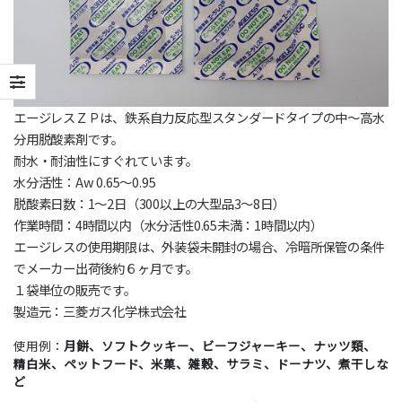
エージレスＺＰは、鉄系自力反応型スタンダードタイプの中～高水
分用脱酸素剤です。
耐水・耐油性にすぐれています。
水分活性：Aw 0.65～0.95
脱酸素日数：1～2日（300以上の大型品3～8日）
作業時間：4時間以内（水分活性0.65未満：1時間以内）
エージレスの使用期限は、外装袋未開封の場合、冷暗所保管の条件
でメーカー出荷後約６ヶ月です。
１袋単位の販売です。
製造元：三菱ガス化学株式会社
使用例：
月餅、ソフトクッキー、ビーフジャーキー、ナッツ類、
精白米、ペットフード、米菓、雑穀、サラミ、ドーナツ、煮干しな
ど