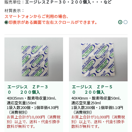
販売単位：
エージレスＺＰ－３０・２００個入・・・など
材質表示：
スマートフォンからご利用の場合、
◉
印表示がある画面で左右スクロールができます。
エージレス ＺＰ－３
エージレス ＺＰ－５
０ ２００個入
０ ２００個入
40X35mm・酸素吸収量30ml、
40X40mm・酸素吸収量50ml、
適応空気量150ml
適応空気量250ml
1袋入数200個・1個単価4.30円
1袋入数200個・1個単価5.10円
（消費税別）
（消費税別）
お買上合計が10,000円（消費税
お買上合計が10,000円（消費税
別）以上で、送料・代金引換手
別）以上で、送料・代金引換手
数料が無料です。
数料が無料です。