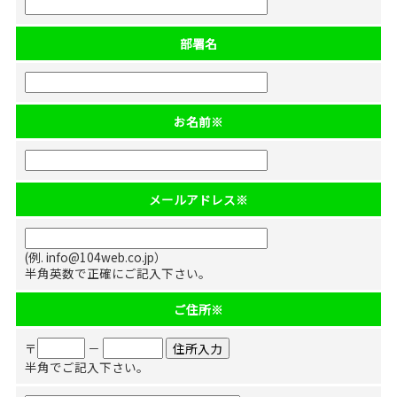
部署名
お名前
※
メールアドレス
※
(例. info@104web.co.jp）
半角英数で正確にご記入下さい。
ご住所
※
〒
－
半角でご記入下さい。