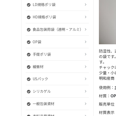
LD規格ポリ袋
HD規格ポリ袋
食品包装用袋（透明・アルミ）
OP袋
防湿性、
手提ポリ袋
の袋です
す。
緩衝材
チャック
少量・小
明和産商
USパック
使用例：
シリカゲル
材質：
OP
一般包装資材
販売単位
材質表示
衣料品用資材