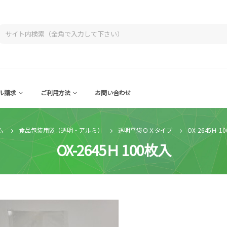
ル請求
ご利用方法
お問い合わせ
ム
食品包装用袋（透明・アルミ）
透明平袋ＯＸタイプ
OX-2645Ｈ 1
OX-2645Ｈ 100枚入