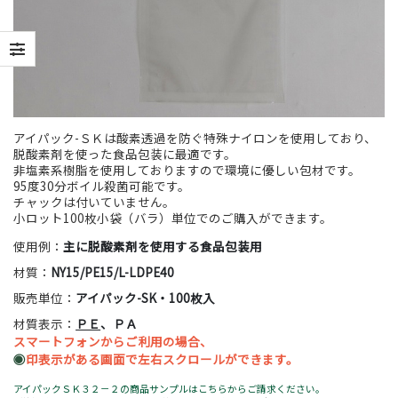
アイパック-ＳＫは酸素透過を防ぐ特殊ナイロンを使用しており、
脱酸素剤を使った食品包装に最適です。
非塩素系樹脂を使用しておりますので環境に優しい包材です。
95度30分ボイル殺菌可能です。
チャックは付いていません。
小ロット100枚小袋（バラ）単位でのご購入ができます。
使用例：
主に脱酸素剤を使用する食品包装用
材質：
NY15/PE15/L-LDPE40
販売単位：
アイパック-SK・100枚入
材質表示：
ＰＥ
、ＰＡ
スマートフォンからご利用の場合、
◉
印表示がある画面で左右スクロールができます。
アイパックＳＫ３２－２の商品サンプルはこちらからご請求ください。