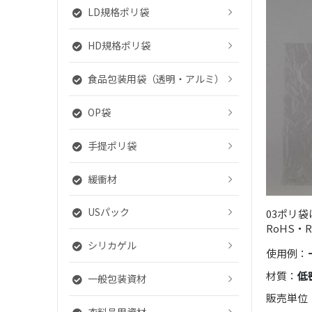
LD規格ポリ袋
HD規格ポリ袋
食品包装用袋（透明・アルミ）
OP袋
手提ポリ袋
緩衝材
USパック
03ポリ
RoHS・
シリカゲル
使用例：
材質：
低
一般包装資材
販売単位
衣料品用資材