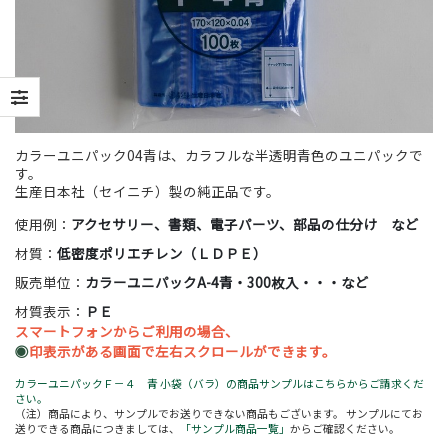
カラーユニパック04青は、カラフルな半透明青色のユニパックで
す。
生産日本社（セイニチ）製の純正品です。
使用例：
アクセサリー、書類、電子パーツ、部品の仕分け など
材質：
低密度ポリエチレン（ＬＤＰＥ）
販売単位：
カラーユニパックA-4青・300枚入・・・など
材質表示：
ＰＥ
スマートフォンからご利用の場合、
◉
印表示がある画面で左右スクロールができます。
カラーユニパックＦ－４ 青 小袋（バラ）の商品サンプルはこちらからご請求くだ
さい。
（注）商品により、サンプルでお送りできない商品もございます。 サンプルにてお
送りできる商品につきましては、
「サンプル商品一覧」
からご確認ください。